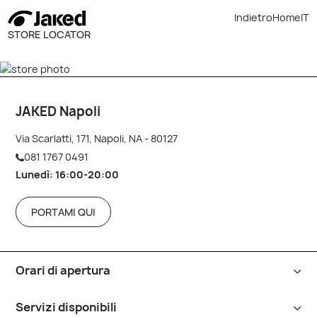
Indietro
Home
IT
STORE LOCATOR
JAKED Napoli
Via Scarlatti, 171, Napoli, NA - 80127
081 1767 0491
Lunedì:
16:00-20:00
PORTAMI QUI
Orari di apertura
Lunedì
16:00-20:00
Servizi disponibili
Martedì
10:00-14:00, 16:00-20:00