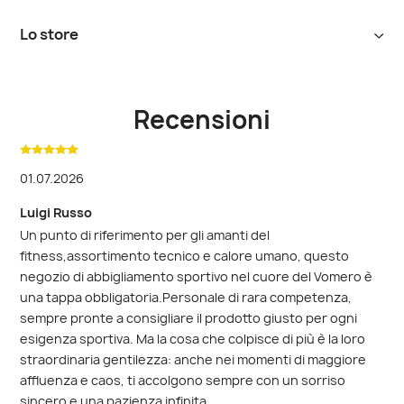
Mercoledì
10:00-14:00, 16:00-20:00
Gift
Lo store
Card
Giovedì
10:00-14:00, 16:00-20:00
Satispay
Venerdì
10:00-20:00
Ingegneria dei tessuti e tecnologia di costruzione
Shopping
all'avanguardia: Jaked debutta nel 2008 sulla base di questi
Sabato
10:00-20:00
Assistant
principi, creando il Super Body J01, un costume da bagno
Recensioni
Domenica
Chiuso
da competizione che ha provocato un'enorme rivoluzione a
suon di record e medaglie.
Dieci anni dopo, la tecnologia e l'innovazione sono ancora
01.07.2026
nel DNA del marchio, ma Jaked ha esteso la sua selezione
all'abbigliamento sportivo, all'abbigliamento per il fitness e
Luigi Russo
la corsa e a una collezione per il triathlon, caratterizzata da
Un punto di riferimento per gli amanti del
articoli che combinano stile e comfort.
fitness,assortimento tecnico e calore umano, questo
Oggi il marchio è presente con negozi monomarca in Italia e
negozio di abbigliamento sportivo nel cuore del Vomero è
distribuito in multibrand in 23 paesi del mondo.
una tappa obbligatoria. ​Personale di rara competenza,
sempre pronte a consigliare il prodotto giusto per ogni
esigenza sportiva. Ma la cosa che colpisce di più è la loro
straordinaria gentilezza: anche nei momenti di maggiore
affluenza e caos, ti accolgono sempre con un sorriso
sincero e una pazienza infinita.